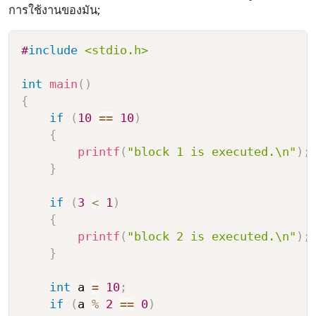
การใช้งานของมัน;
#
include
<stdio.h>
int
main
(
)
{
if
(
10
==
10
)
{
printf
(
"block 1 is executed.\n"
)
;
}
if
(
3
<
1
)
{
printf
(
"block 2 is executed.\n"
)
;
}
int
 a 
=
10
;
if
(
a 
%
2
==
0
)