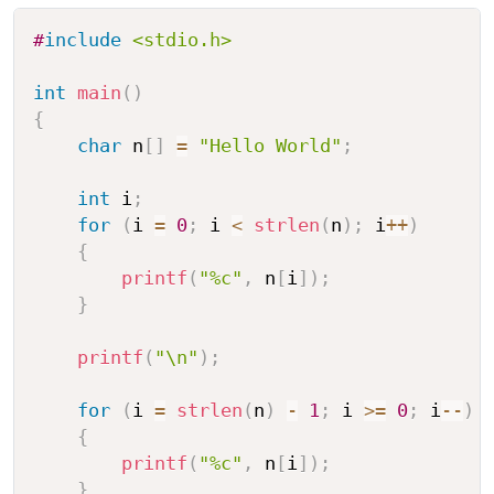
#
include
<stdio.h>
int
main
(
)
{
char
 n
[
]
=
"Hello World"
;
int
 i
;
for
(
i 
=
0
;
 i 
<
strlen
(
n
)
;
 i
++
)
{
printf
(
"%c"
,
 n
[
i
]
)
;
}
printf
(
"\n"
)
;
for
(
i 
=
strlen
(
n
)
-
1
;
 i 
>=
0
;
 i
--
)
{
printf
(
"%c"
,
 n
[
i
]
)
;
}