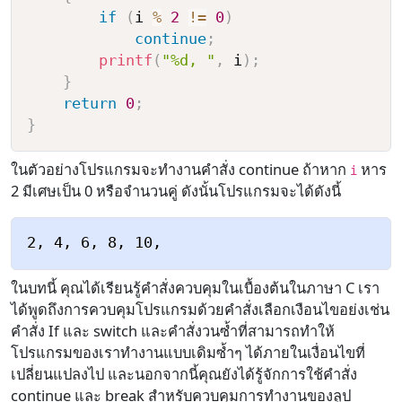
if
(
i 
%
2
!=
0
)
continue
;
printf
(
"%d, "
,
 i
)
;
}
return
0
;
}
ในตัวอย่างโปรแกรมจะทำงานคำสั่ง continue ถ้าหาก
หาร
i
2 มีเศษเป็น 0 หรือจำนวนคู่ ดังนั้นโปรแกรมจะได้ดังนี้
ในบทนี้ คุณได้เรียนรู้คำสั่งควบคุมในเบื้องต้นในภาษา C เรา
ได้พูดถึงการควบคุมโปรแกรมด้วยคำสั่งเลือกเงือนไขอย่งเช่น
คำสั่ง If และ switch และคำสั่งวนซ้ำที่สามารถทำให้
โปรแกรมของเราทำงานแบบเดิมซ้ำๆ ได้ภายในเงื่อนไขที่
เปลี่ยนแปลงไป และนอกจากนี้คุณยังได้รู้จักการใช้คำสั่ง
continue และ break สำหรับควบคุมการทำงานของลูป