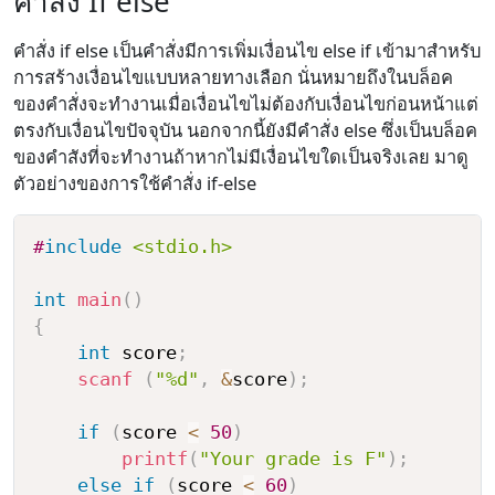
คำสั่ง If else
คำสั่ง if else เป็นคำสั่งมีการเพิ่มเงื่อนไข else if เข้ามาสำหรับ
การสร้างเงื่อนไขแบบหลายทางเลือก นั่นหมายถึงในบล็อค
ของคำสั่งจะทำงานเมื่อเงื่อนไขไม่ต้องกับเงื่อนไขก่อนหน้าแต่
ตรงกับเงื่อนไขปัจจุบัน นอกจากนี้ยังมีคำสั่ง else ซึ่งเป็นบล็อค
ของคำสังที่จะทำงานถ้าหากไม่มีเงื่อนไขใดเป็นจริงเลย มาดู
ตัวอย่างของการใช้คำสั่ง if-else
#
include
<stdio.h>
int
main
(
)
{
int
 score
;
scanf
(
"%d"
,
&
score
)
;
if
(
score 
<
50
)
printf
(
"Your grade is F"
)
;
else
if
(
score 
<
60
)