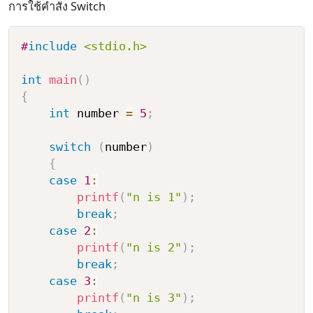
การใช้คำสั่ง Switch
#
include
<stdio.h>
int
main
(
)
{
int
 number 
=
5
;
switch
(
number
)
{
case
1
:
printf
(
"n is 1"
)
;
break
;
case
2
:
printf
(
"n is 2"
)
;
break
;
case
3
:
printf
(
"n is 3"
)
;