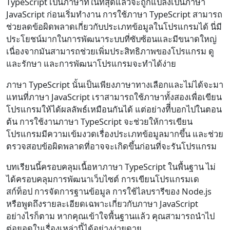
TypeScript เป็นภาษาที่ในที่สุดแล้วจะถูกแปลงเป็นภาษา
JavaScript ก่อนเริ่มทำงาน การใช้ภาษา TypeScript สามารถ
ช่วยลดข้อผิดพลาดเกี่ยวกับประเภทข้อมูลในโปรแกรมได้ นี่มี
ประโยชน์มากในการพัฒนาระบบที่ซับซ้อนและมีขนาดใหญ่
เนื่องจากมันสามารถช่วยเพิ่มประสิทธิภาพของโปรแกรม ดู
และรักษา และการพัฒนาโปรแกรมจะทำได้ง่าย
ภาษา TypeScript นั้นเป็นเพียงภาษาทางเลือกและไม่ได้จะมา
แทนที่ภาษา JavaScript เราสามารถใช้ภาษาทั้งสองเพื่อเขียน
โปรแกรมให้ได้ผลลัพธ์เหมือนกันได้ แต่อย่างทีี่บอกไปในตอน
ต้น การใช้งานภาษา TypeScript จะช่วยให้การเขียน
โปรแกรมมีความเข้มงวดเรื่องประเภทข้อมูลมากขึ้น และช่วย
ตรวจสอบข้อผิดพลาดที่อาจจะเกิดขึ้นก่อนที่จะรันโปรแกรม
บทเรียนนี้ครอบคลุมเนื้อหาภาษา TypeScript ในพื้นฐาน ไม่
ได้ครอบคลุมการพัฒนาเว็บไซต์ การเขียนโปรแกรมเด
สก์ท็อป การจัดการฐานข้อมูล การใช้ไลบรารีของ Node.js
หรือพูดถึงรายละเอียดเฉพาะเกี่ยวกับภาษา JavaScript
อย่างไรก็ตาม หากคุณเข้าใจพื้นฐานแล้ว คุณสามารถนำไป
ต่อยอดในเรื่องเหล่านี้ได้อย่างง่ายดาย