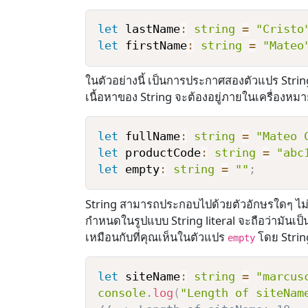
let
 lastName
:
string
=
"Cristo
let
 firstName
:
string
=
"Mateo
ในตัวอย่างนี้ เป็นการประกาศสองตัวแปร Str
เนื้อหาของ String จะต้องอยู่ภายในเครื่องหม
let
 fullName
:
string
=
"Mateo 
let
 productCode
:
string
=
"abc
let
 empty
:
string
=
""
;
String สามารถประกอบไปด้วยตัวอักษรใดๆ ไม่ว่า
กำหนดในรูปแบบ String literal จะถือว่ามันเป็น
เหมือนกับที่คุณเห็นในตัวแปร
โดย String
empty
let
 siteName
:
string
=
"marcus
console
.
log
(
"Length of siteNam