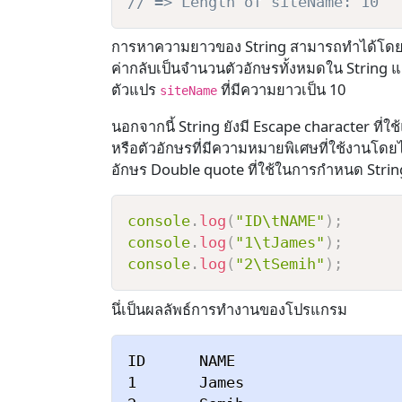
// => Length of siteName: 10
การหาความยาวของ String สามารถทำได้โดย
ค่ากลับเป็นจำนวนตัวอักษรทั้งหมดใน String แ
ตัวแปร
ที่มีความยาวเป็น 10
siteName
นอกจากนี้ String ยังมี Escape character ที่ใ
หรือตัวอักษรที่มีความหมายพิเศษที่ใช้งานโดย
อักษร Double quote ที่ใช้ในการกำหนด String
console
.
log
(
"ID\tNAME"
)
;
console
.
log
(
"1\tJames"
)
;
console
.
log
(
"2\tSemih"
)
;
นึ่เป็นผลลัพธ์การทำงานของโปรแกรม
ID      NAME

1       James
