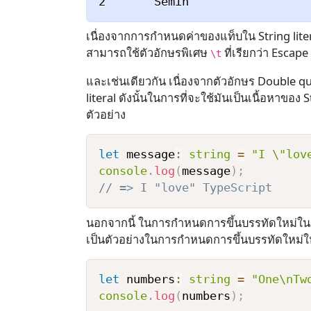
เนื่องจากการกำหนดค่าของแท็บใน String liter
สามารถใช้ตัวอักษรพิเศษ
ที่เรียกว่า Escap
\t
และเช่นเดียวกัน เนื่องจากตัวอักษร Double 
literal ดังนั้นในการที่จะใช้มันเป็นเนื้อหาของ
ตัวอย่าง
let
 message
:
string
=
"I \"lov
console
.
log
(
message
)
;
// => I "love" TypeScript
นอกจากนี้ ในการกำหนดการขึ้นบรรทัดใหม่ใน S
เป็นตัวอย่างในการกำหนดการขึ้นบรรทัดใหม่ให
let
 numbers
:
string
=
"One\nTw
console
.
log
(
numbers
)
;