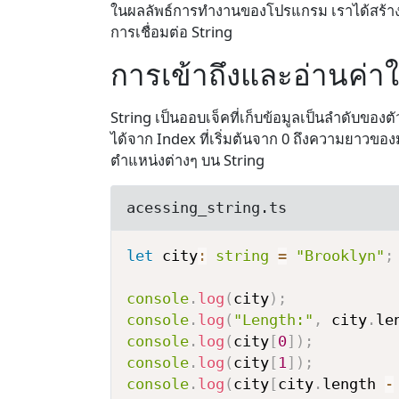
ในผลลัพธ์การทำงานของโปรแกรม เราได้สร้าง 
การเชื่อมต่อ String
การเข้าถึงและอ่านค่า
String เป็นออบเจ็คที่เก็บข้อมูลเป็นลำดับของต
ได้จาก Index ที่เริ่มต้นจาก 0 ถึงความยาวของมั
ตำแหน่งต่างๆ บน String
acessing_string.ts
let
 city
:
string
=
"Brooklyn"
;
console
.
log
(
city
)
;
console
.
log
(
"Length:"
,
 city
.
le
console
.
log
(
city
[
0
]
)
;
console
.
log
(
city
[
1
]
)
;
console
.
log
(
city
[
city
.
length 
-