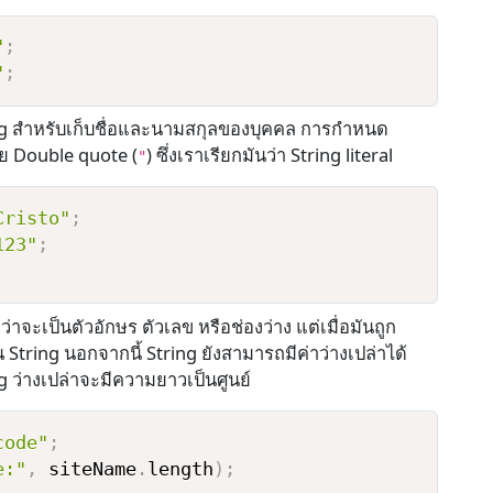
"
;
"
;
ing สำหรับเก็บชื่อและนามสกุลของบุคคล การกำหนด
าย Double quote (
) ซึ่งเราเรียกมันว่า String literal
"
Cristo"
;
123"
;
จะเป็นตัวอักษร ตัวเลข หรือช่องว่าง แต่เมื่อมันถูก
 String นอกจากนี้ String ยังสามารถมีค่าว่างเปล่าได้
 ว่างเปล่าจะมีความยาวเป็นศูนย์
code"
;
e:"
,
 siteName
.
length
)
;