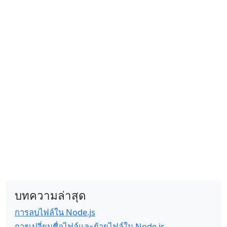
บทความล่าสุด
การลบไฟล์ใน Node.js
การเปลี่ยนชื่อไฟล์และย้ายไฟล์ใน Node.js