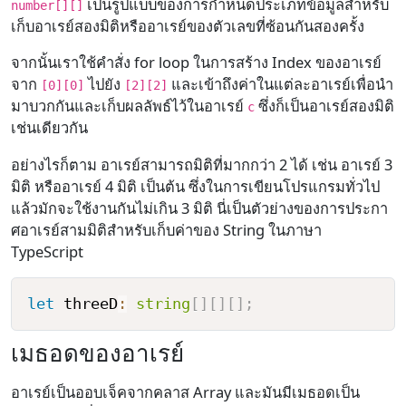
เป็นรูปแบบของการกำหนดประเภทข้อมูลสำหรับ
number[][]
เก็บอาเรย์สองมิติหรืออาเรย์ของตัวเลขที่ซ้อนกันสองครั้ง
จากนั้นเราใช้คำสั่ง for loop ในการสร้าง Index ของอาเรย์
จาก
ไปยัง
และเข้าถึงค่าในแต่ละอาเรย์เพื่อนำ
[0][0]
[2][2]
มาบวกกันและเก็บผลลัพธ์ไว้ในอาเรย์
ซึ่งก็เป็นอาเรย์สองมิติ
c
เช่นเดียวกัน
อย่างไรก็ตาม อาเรย์สามารถมิติที่มากกว่า 2 ได้ เช่น อาเรย์ 3
มิติ หรืออาเรย์ 4 มิติ เป็นต้น ซึ่งในการเขียนโปรแกรมทั่วไป
แล้วมักจะใช้งานกันไม่เกิน 3 มิติ นี่เป็นตัวย่างของการประกา
ศอาเรย์สามมิติสำหรับเก็บค่าของ String ในภาษา
TypeScript
let
 threeD
:
string
[
]
[
]
[
]
;
เมธอดของอาเรย์
อาเรย์เป็นออบเจ็คจากคลาส Array และมันมีเมธอดเป็น