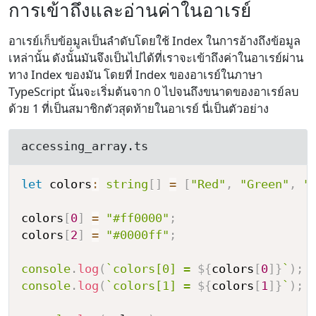
การเข้าถึงและอ่านค่าในอาเรย์
อาเรย์เก็บข้อมูลเป็นลำดับโดยใช้ Index ในการอ้างถึงข้อมูล
เหล่านั้น ดังนั้่นมันจึงเป็นไปได้ที่เราจะเข้าถึงค่าในอาเรย์ผ่าน
ทาง Index ของมัน โดยที่ Index ของอาเรย์ในภาษา
TypeScript นั้นจะเริ่มต้นจาก 0 ไปจนถึงขนาดของอาเรย์ลบ
ด้วย 1 ที่เป็นสมาชิกตัวสุดท้ายในอาเรย์ นี่เป็นตัวอย่าง
accessing_array.ts
let
 colors
:
string
[
]
=
[
"Red"
,
"Green"
,
"
colors
[
0
]
=
"#ff0000"
;
colors
[
2
]
=
"#0000ff"
;
console
.
log
(
`
colors[0] = 
${
colors
[
0
]
}
`
)
;
console
.
log
(
`
colors[1] = 
${
colors
[
1
]
}
`
)
;