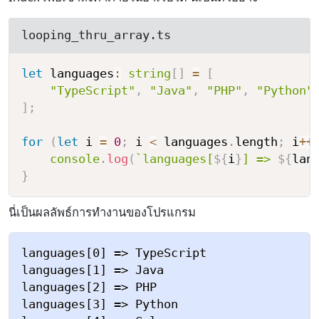
looping_thru_array.ts
let
 languages
:
string
[
]
=
[
"TypeScript"
,
"Java"
,
"PHP"
,
"Python"
]
;
for
(
let
 i 
=
0
;
 i 
<
 languages
.
length
;
 i
++
console
.
log
(
`
languages[
${
i
}
] => 
${
lan
}
นี่เป็นผลลัพธ์การทำงานของโปรแกรม
languages[0] => TypeScript

languages[1] => Java

languages[2] => PHP

languages[3] => Python
