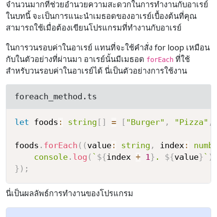
จำนวนมากที่ช่วยอำนวยความสะดวกในการทำงานกับอาเรย์
ในบทนี้ จะเป็นการแนะนำเมธอดของอาเรย์เบื้องต้นที่คุณ
สามารถใช้เมื่อต้องเขียนโปรแกรมที่ทำงานกับอาเรย์
ในการวนรอบค่าในอาเรย์ แทนที่จะใช้คำสั่ง for loop เหมือน
กับในตัวอย่างที่ผ่านมา อาเรย์นั้นมีเมธอด
ที่ใช้
forEach
สำหรับวนรอบค่าในอาเรย์ได้ นี่เป็นตัวอย่างการใช้งาน
foreach_method.ts
let
 foods
:
string
[
]
=
[
"Burger"
,
"Pizza"
,
foods
.
forEach
(
(
value
:
string
,
 index
:
numb
console
.
log
(
`
${
index 
+
1
}
. 
${
value
}
`
)
}
)
;
นี่เป็นผลลัพธ์การทำงานของโปรแกรม