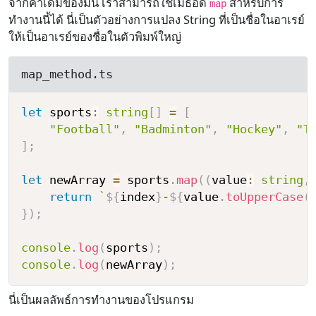
จากค่าเดิมของมัน เราสามารถใช้เมธอด
สำหรับการ
map
ทำงานนี้ได้ นี่เป็นตัวอย่างการแปลง String ที่เป็นชื่อในอาเรย์
ให้เป็นอาเรย์ของชื่อในตัวพิมพ์ใหญ่
map_method.ts
let
 sports
:
string
[
]
=
[
"Football"
,
"Badminton"
,
"Hockey"
,
"T
]
;
let
 newArray 
=
 sports
.
map
(
(
value
:
string
,
return
`
${
index
}
-
${
value
.
toUpperCase
(
}
)
;
console
.
log
(
sports
)
;
console
.
log
(
newArray
)
;
นี่เป็นผลลัพธ์การทำงานของโปรแกรม