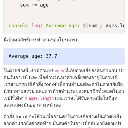
    sum 
+=
 age
;
}
console
.
log
(
`
Average age: 
${
sum 
/
 ages
.
le
นี่เป็นผลลัพธ์การทำงานของโปรแกรม
ในตัวอย่างนี้ เรามีตัวแปร
ที่เก็บอาเรย์ของคนจำนวน 10
ages
คนในอาเรย์ และเพื่อคำนวณหาค่าเฉลี่ยของอายุในอาเรย์
เราสามารถใช้คำสั่ง for of เพื่อวนอ่านแต่ละค่าในอาเรย์เพื่อ
นำมาหาผลรวม และหารด้วยจำนวนของสมาชิกทั้งหมดในอา
เรย์ที่ได้จาก
และเราจะได้รับค่าเฉลี่ยในที่สุด
ages.length
และแสดงมันออกทางหน้าจอ
คำสั่ง for of จะให้วนเพื่ออ่านค่าในอาเรย์อย่างเป็นลำดับเริ่ม
จากค่าแรกยังค่าสุดท้าย มันส่งค่าในอาเรย์กลับมายังตัวแปร