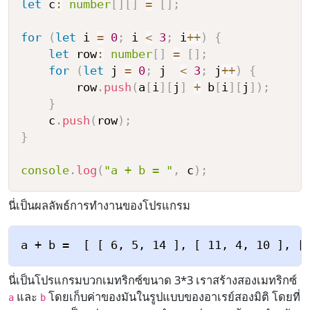
let
 c
:
number
[
]
[
]
=
[
]
;
for
(
let
 i 
=
0
;
 i 
<
3
;
 i
++
)
{
let
 row
:
number
[
]
=
[
]
;
for
(
let
 j 
=
0
;
 j  
<
3
;
 j
++
)
{
        row
.
push
(
a
[
i
]
[
j
]
+
 b
[
i
]
[
j
]
)
;
}
    c
.
push
(
row
)
;
}
console
.
log
(
"a + b = "
,
 c
)
;
นี่เป็นผลลัพธ์การทำงานของโปรแกรม
นี่เป็นโปรแกรมบวกเมทริกซ์ขนาด 3*3 เราสร้างสองเมทริกซ์
และ
โดยเก็บค่าของมันในรูปแบบของอาเรย์สองมิติ โดยที่
a
b