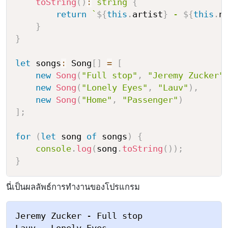
toString
(
)
:
string
{
return
`
${
this
.
artist
}
 - 
${
this
.
n
}
}
let
 songs
:
 Song
[
]
=
[
new
Song
(
"Full stop"
,
"Jeremy Zucker"
new
Song
(
"Lonely Eyes"
,
"Lauv"
)
,
new
Song
(
"Home"
,
"Passenger"
)
]
;
for
(
let
 song 
of
 songs
)
{
console
.
log
(
song
.
toString
(
)
)
;
}
นี่เป็นผลลัพธ์การทำงานของโปรแกรม
Jeremy Zucker - Full stop
