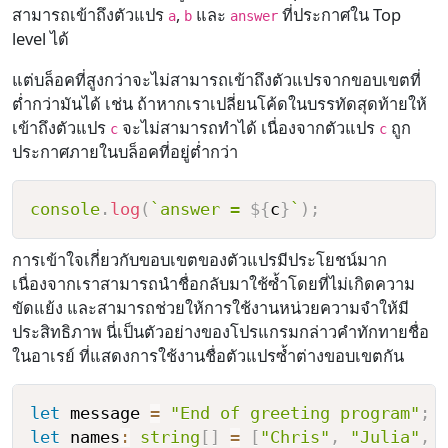
สามารถเข้าถึงตัวแปร
,
และ
ที่ประกาศใน Top
a
b
answer
level ได้
แต่บล็อคที่สูงกว่าจะไม่สามารถเข้าถึงตัวแปรจากขอบเขตที่
ต่ำกว่ามันได้ เช่น ถ้าหากเราเปลี่ยนโค้ดในบรรทัดสุดท้ายให้
เข้าถึงตัวแปร
จะไม่สามารถทำได้ เนื่องจากตัวแปร
ถูก
c
c
ประกาศภายในบล็อคที่อยู่ต่ำกว่า
console
.
log
(
`
answer = 
${
c
}
`
)
;
การเข้าใจเกี่ยวกับขอบเขตของตัวแปรมีประโยชน์มาก
เนื่องจากเราสามารถนำชื่อกลับมาใช้ซ้ำโดยที่ไม่เกิดความ
ขัดแย้ง และสามารถช่วยให้การใช้งานหน่วยความจำให้มี
ประสิทธิภาพ นี่เป็นตัวอย่างของโปรแกรมกล่าวคำทักทายชื่อ
ในอาเรย์ ที่แสดงการใช้งานชื่อตัวแปรซ้ำต่างขอบเขตกัน
let
 message 
=
"End of greeting program"
;
let
 names
:
string
[
]
=
[
"Chris"
,
"Julia"
,