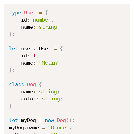
type
User
=
{
    id
:
number
,
    name
:
string
}
;
let
 user
:
 User 
=
{
    id
:
1
,
    name
:
"Metin"
}
;
class
Dog
{
    name
:
string
;
    color
:
string
;
}
let
 myDog 
=
new
Dog
(
)
;
myDog
.
name 
=
"Bruce"
;