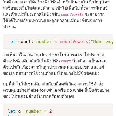
ในตัวอย่าง เราได้สร้างฟังก์ชันสำหรับนับสระใน String โดย
ส่งชื่อของเว็บไซต์และคำถามเข้าไปเพื่อนับ ทั้งพารามิเตอร์
และตัวแปรที่ประกาศในฟังก์ชัน
จะสามารถ
countVowels
ใช้ได้ในฟังก์ชันเท่านั้นและถูกทำลายเมื่อฟังก์ชันจบการ
ทำงาน
let
 count
:
number
=
countVowels
(
"How many
จะเห็นว่าในส่วน Top level ของโปรแกรม เราได้ประกาศ
ตัวแปรชื่อเดียวกันกับในฟังก์ชัน
นี่จะถือว่าเป็นคนละ
count
ตัวแปรกันเนื่องจากมันถูกประกาศคนละขอบเขต และแต่
ขอบเขตสามารถใช้งานตัวแปรได้อย่างไม่มีข้อขัดแย้ง
กฏนี้นำไปใช้เช่นเดียวกันกับบล็อคที่เกิดจากการใช้คำสั่ง
ควบคุมอย่าง if else for while หรือ do while นี่เป็นตัวอย่าง
ของโปรแกรมสำหรับบวกหรือลบตัวเลข
let
 a
:
number
=
2
;