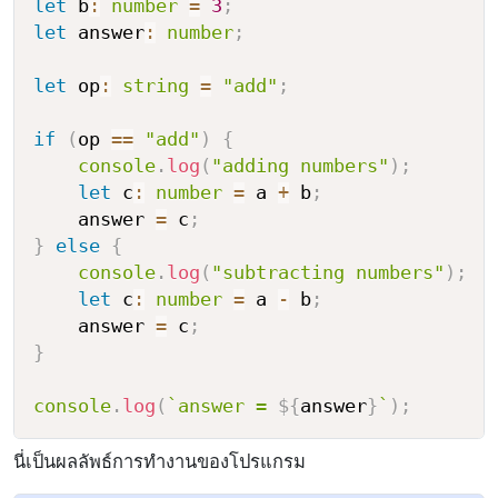
let
 b
:
number
=
3
;
let
 answer
:
number
;
let
 op
:
string
=
"add"
;
if
(
op 
==
"add"
)
{
console
.
log
(
"adding numbers"
)
;
let
 c
:
number
=
 a 
+
 b
;
    answer 
=
 c
;
}
else
{
console
.
log
(
"subtracting numbers"
)
;
let
 c
:
number
=
 a 
-
 b
;
    answer 
=
 c
;
}
console
.
log
(
`
answer = 
${
answer
}
`
)
;
นี่เป็นผลลัพธ์การทำงานของโปรแกรม