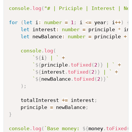
console
.
log
(
"# | Priciple | Interest | Ne
for
(
let
 i
:
number
=
1
;
 i 
<=
 year
;
 i
++
)
{
let
 interest
:
number
=
 principle 
*
 in
let
 newBalance
:
number
=
 principle 
+
 
console
.
log
(
`
${
i
}
 | 
`
+
`
${
principle
.
toFixed
(
2
)
}
 | 
`
+
`
${
interest
.
toFixed
(
2
)
}
 | 
`
+
`
${
newBalance
.
toFixed
(
2
)
}
`
)
;
    totalInterest 
+=
 interest
;
    principle 
=
 newBalance
;
}
console
.
log
(
`
Base money: 
${
money
.
toFixed
(