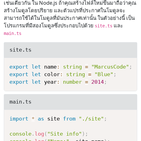
เช่นเดียวกัน ใน Node.js ถ้าคุณสร้างไฟล์ใหม่ขึ้นมาถือว่าคุณ
สร้างโมดูลโดยปริยาย และตัวแปรที่ประกาศในโมดูลจะ
สามารถใช้ได้ในโมดูลที่มันประกาศเท่านั้น ในตัวอย่างนี้ เป็น
โปรแกรมที่มีสองโมดูลซึ่งประกอบไปด้วย
และ
site.ts
main.ts
site.ts
export
let
 name
:
string
=
"MarcusCode"
;
export
let
 color
:
string
=
"Blue"
;
export
let
 year
:
number
=
2014
;
main.ts
import
*
as
 site 
from
"./site"
;
console
.
log
(
"Site info"
)
;