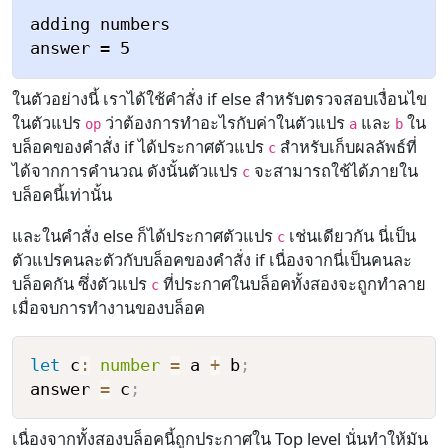
adding numbers

ในตัวอย่างนี้ เราได้ใช้คำสั่ง if else สำหรับตรวจสอบเงื่อนไข
ในตัวแปร
ว่าต้องการทำอะไรกับค่าในตัวแปร
และ
ใน
op
a
b
บล็อคของคำสั่ง if ได้ประกาศตัวแปร
สำหรับเก็บผลลัพธ์ที่
c
ได้จากการคำนวณ ดังนั้นตัวแปร
จะสามารถใช้ได้ภายใน
c
บล็อคนี้เท่านั้น
และในคำสั่ง else ก็ได้ประกาศตัวแปร
เช่นเดียวกัน นี่เป็น
c
ตัวแปรคนละตัวกับบล็อคของคำสั่ง if เนื่องจากนี่เป็นคนละ
บล็อคกัน ซึ่งตัวแปร
ที่ประกาศในบล็อคทั้งสองจะถูกทำลาย
c
เมื่อจบการทำงานของบล็อค
let
 c
:
number
=
 a 
+
 b
;
answer 
=
 c
;
เนื่องจากทั้งสองบล็อคนี้ถูกประกาศใน Top level นั่นทำให้มัน