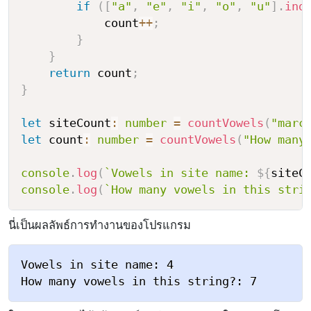
if
(
[
"a"
,
"e"
,
"i"
,
"o"
,
"u"
]
.
ind
            count
++
;
}
}
return
 count
;
}
let
 siteCount
:
number
=
countVowels
(
"marc
let
 count
:
number
=
countVowels
(
"How many
console
.
log
(
`
Vowels in site name: 
${
siteC
console
.
log
(
`
How many vowels in this stri
นี่เป็นผลลัพธ์การทำงานของโปรแกรม
Vowels in site name: 4
