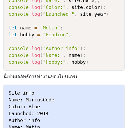
console
.
log
(
"Name:"
,
 site
.
name
)
;
console
.
log
(
"Color:"
,
 site
.
color
)
;
console
.
log
(
"Launched:"
,
 site
.
year
)
;
let
 name 
=
"Metin"
;
let
 hobby 
=
"Reading"
;
console
.
log
(
"Author info"
)
;
console
.
log
(
"Name:"
,
 name
)
;
console
.
log
(
"Hobby:"
,
 hobby
)
;
นี่เป็นผลลัพธ์การทำงานของโปรแกรม
Site info

Name: MarcusCode

Color: Blue

Launched: 2014

Author info

Name: Metin
