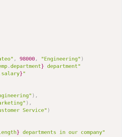
ateo"
,
98000
,
"Engineering"
)
emp
.
department
}
 department"
.
salary
}
"
ngineering"
)
,
arketing"
)
,
ustomer Service"
)
length
}
 departments in our company"