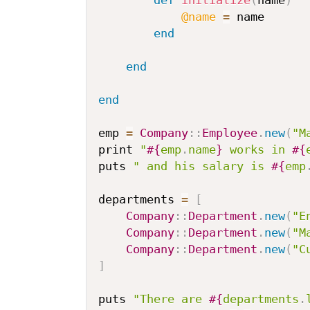
def
initialize
(
name
)
@name
=
 name

end
end
end
emp 
=
Company
:
:
Employee
.
new
(
"M
print 
"
#{
emp
.
name
}
 works in 
#{
puts 
" and his salary is 
#{
emp
departments 
=
[
Company
:
:
Department
.
new
(
"E
Company
:
:
Department
.
new
(
"M
Company
:
:
Department
.
new
(
"C
]
puts 
"There are 
#{
departments
.