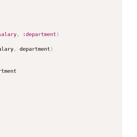
salary
,
:department
)
alary
,
 department
)
tment
