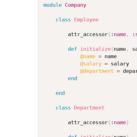
module
Company
class
Employee
        attr_accessor
(
:name
,
:
def
initialize
(
name
,
 s
@name
=
 name

@salary
=
 salary

@department
=
 depar
end
end
class
Department
        attr_accessor
(
:name
)