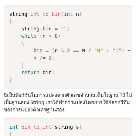
string 
int_to_bin
(
int
 n
)
{
    string bin 
=
""
;
while
(
n 
>
0
)
{
        bin 
=
(
n 
%
2
==
0
?
"0"
:
"1"
)
+
 
        n 
/=
2
;
}
return
 bin
;
}
นี่เป็นฟังก์ชันในการแปลงจากตัวเลขจำนวนเต็มในฐาน 10 ไป
เป็นฐานสอง String เราได้ทำการแปลงโดยการใช้อัลกอรึทึม
ของการแปลงตัวเลขฐานสอง
int
bin_to_int
(
string s
)
{