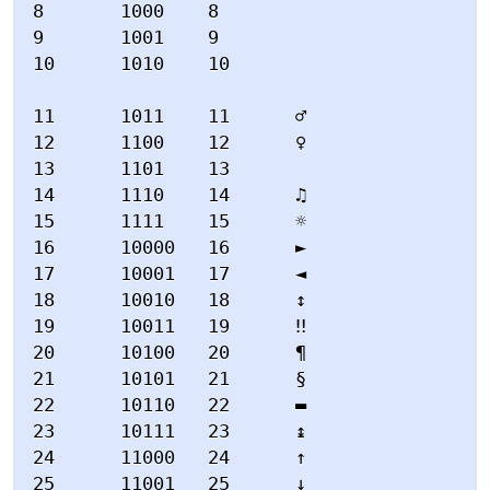
8       1000    8

9       1001    9

10      1010    10

11      1011    11      ♂

12      1100    12      ♀

13      1101    13

14      1110    14      ♫

15      1111    15      ☼

16      10000   16      ►

17      10001   17      ◄

18      10010   18      ↕

19      10011   19      ‼

20      10100   20      ¶

21      10101   21      §

22      10110   22      ▬

23      10111   23      ↨

24      11000   24      ↑

25      11001   25      ↓
