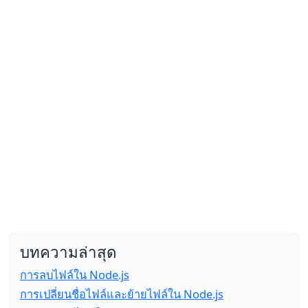
บทความล่าสุด
การลบไฟล์ใน Node.js
การเปลี่ยนชื่อไฟล์และย้ายไฟล์ใน Node.js