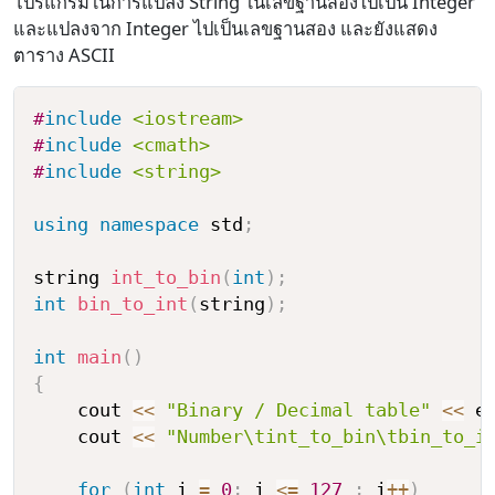
โปรแกรมในการแปลง String ในเลขฐานสองไปเป็น Integer
และแปลงจาก Integer ไปเป็นเลขฐานสอง และยังแสดง
ตาราง ASCII
#
include
<iostream>
#
include
<cmath>
#
include
<string>
using
namespace
 std
;
string 
int_to_bin
(
int
)
;
int
bin_to_int
(
string
)
;
int
main
(
)
{
    cout 
<<
"Binary / Decimal table"
<<
 e
    cout 
<<
"Number\tint_to_bin\tbin_to_i
for
(
int
 i 
=
0
;
 i 
<=
127
;
 i
++
)