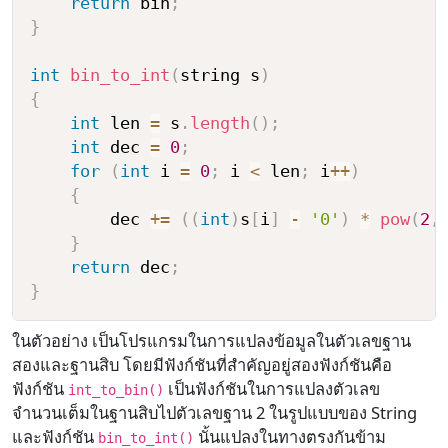
return
 bin
;
}
int
bin_to_int
(
string s
)
{
int
 len 
=
 s
.
length
(
)
;
int
 dec 
=
0
;
for
(
int
 i 
=
0
;
 i 
<
 len
;
 i
++
)
{
        dec 
+=
(
(
int
)
s
[
i
]
-
'0'
)
*
pow
(
2
,
}
return
 dec
;
}
ในตัวอย่าง เป็นโปรแกรมในการแปลงข้อมูลในตัวเลขฐาน
สองและฐานสิบ โดยมีฟังก์ชันที่สำคัญอยู่สองฟังก์ชันคือ
ฟังก์ชัน
เป็นฟังก์ชันในการแปลงตัวเลข
int_to_bin()
จำนวนเต็มในฐานสิบไปตัวเลขฐาน 2 ในรูปแบบของ String
และฟังก์ชัน
นั้นแปลงในทางตรงกันข้าม
bin_to_int()