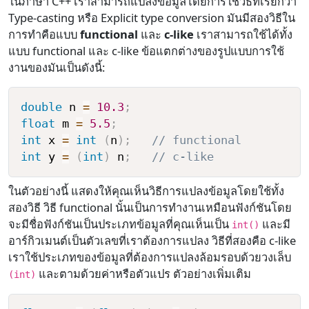
ในภาษา C++ เราสามารถแปลงข้อมูลโดยการใช้วิธีที่เรียกว่า
Type-casting หรือ Explicit type conversion มันมีสองวิธีใน
การทำคือแบบ
functional
และ
c-like
เราสามารถใช้ได้ทั้ง
แบบ functional และ c-like ข้อแตกต่างของรูปแบบการใช้
งานของมันเป็นดังนี้:
double
 n 
=
10.3
;
float
 m 
=
5.5
;
int
 x 
=
int
(
n
)
;
// functional
int
 y 
=
(
int
)
 n
;
// c-like
ในตัวอย่างนี้ แสดงให้คุณเห็นวิธีการแปลงข้อมูลโดยใช้ทั้ง
สองวิธี วิธี functional นั้นเป็นการทำงานเหมือนฟังก์ชันโดย
จะมีชื่อฟังก์ชันเป็นประเภทข้อมูลที่คุณเห็นเป็น
และมี
int()
อาร์กิวเมนต์เป็นตัวเลขที่เราต้องการแปลง วิธีที่สองคือ c-like
เราใช้ประเภทของข้อมูลที่ต้องการแปลงล้อมรอบด้วยวงเล็บ
และตามด้วยค่าหรือตัวแปร ตัวอย่างเพิ่มเติม
(int)