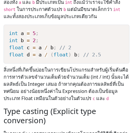
สองทั้ง
และ
มีประเภทเป็น
ถึงแม้ว่าเราจะใช้คำสั่ง
a
b
int
ในการประกาศตัวแปร
แต่มันมีขนาดเล็กกว่า
short
b
int
และทั้งสองประเภทเก็บข้อมูลประเภทเดียวกัน
int
 a 
=
5
;
int
 b 
=
2
;
float
 c 
=
 a 
/
 b
;
// 2
float
 d 
=
 a 
/
(
float
)
 b
;
// 2.5
สิ่งหนึ่งที่เกิดขึ้นบ่อยในการเขียนโปรแกรมสำหรับผู้เริ่มต้นคือ
การหารตัวเลขจำนวนเต็มด้วยจำนวนเต็ม (int / int) นั้นจะได้
ผลลัพธ์เป็น Integer เสมอ ถ้าหากคุณต้องการผลลัพธ์ที่เป็น
ทศนิยม อย่างน้อยหนึ่งค่าใน Expression ต้องเป็นข้อมูล
ประเภท Float เหมือนในตัวอย่างในตัวแปร
และ
c
d
Type casting (Explicit type
conversion)