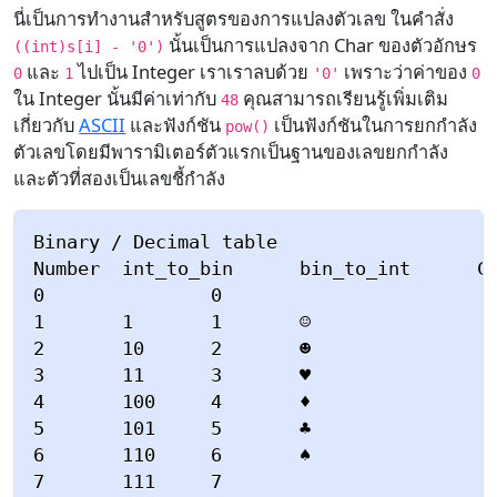
นี่เป็นการทำงานสำหรับสูตรของการแปลงตัวเลข ในคำสั่ง
นั้นเป็นการแปลงจาก Char ของตัวอักษร
((int)s[i] - '0')
และ
ไปเป็น Integer เราเราลบด้วย
เพราะว่าค่าของ
0
1
'0'
0
ใน Integer นั้นมีค่าเท่ากับ
คุณสามารถเรียนรู้เพิ่มเติม
48
เกี่ยวกับ
ASCII
และฟังก์ชัน
เป็นฟังก์ชันในการยกกำลัง
pow()
ตัวเลขโดยมีพารามิเตอร์ตัวแรกเป็นฐานของเลขยกกำลัง
และตัวที่สองเป็นเลขชี้กำลัง
Binary / Decimal table

Number  int_to_bin      bin_to_int      Ch
0               0

1       1       1       ☺

2       10      2       ☻

3       11      3       ♥

4       100     4       ♦

5       101     5       ♣

6       110     6       ♠

7       111     7
