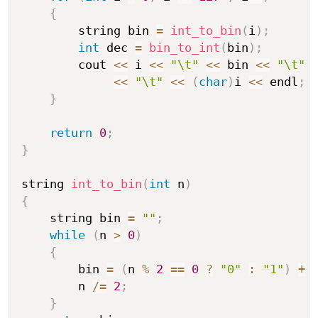
{
        string bin 
=
int_to_bin
(
i
)
;
int
 dec 
=
bin_to_int
(
bin
)
;
        cout 
<<
 i 
<<
"\t"
<<
 bin 
<<
"\t"
<<
"\t"
<<
(
char
)
i 
<<
 endl
;
}
return
0
;
}
string 
int_to_bin
(
int
 n
)
{
    string bin 
=
""
;
while
(
n 
>
0
)
{
        bin 
=
(
n 
%
2
==
0
?
"0"
:
"1"
)
+
 
        n 
/=
2
;
}