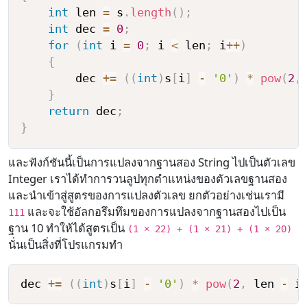
int
 len 
=
 s
.
length
(
)
;
int
 dec 
=
0
;
for
(
int
 i 
=
0
;
 i 
<
 len
;
 i
++
)
{
        dec 
+=
(
(
int
)
s
[
i
]
-
'0'
)
*
pow
(
2
,
}
return
 dec
;
}
และฟังก์ชันนี้เป็นการแปลงจากฐานสอง String ไปเป็นตัวเลข
Integer เราได้ทำการวนลูปทุกตำแหน่งของตัวเลขฐานสอง
และนำเข้าสู่สูตรของการแปลงตัวเลข ยกตัวอย่างเช่นเรามี
และจะใช้อัลกอรึมทึมของการแปลงจากฐานสองไปเป็น
111
ฐาน 10 ทำให้ได้สูตรเป็น
(1 × 22) + (1 × 21) + (1 × 20)
นั่นเป็นสิ่งที่โปรแกรมทำ
dec 
+=
(
(
int
)
s
[
i
]
-
'0'
)
*
pow
(
2
,
 len 
-
 i