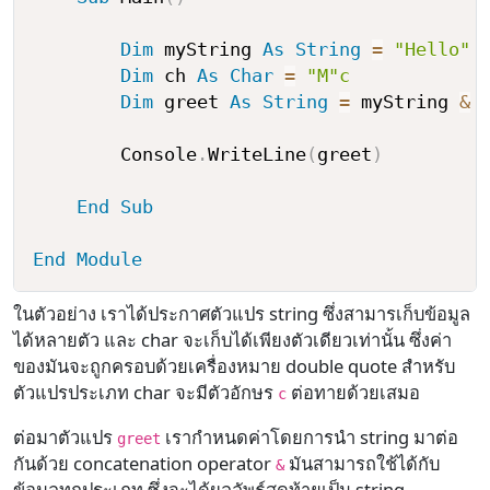
Dim
 myString 
As
String
=
"Hello"
Dim
 ch 
As
Char
=
"M"c
Dim
 greet 
As
String
=
 myString 
&
        Console
.
WriteLine
(
greet
)
End
Sub
End
Module
ในตัวอย่าง เราได้ประกาศตัวแปร string ซึ่งสามารเก็บข้อมูล
ได้หลายตัว และ char จะเก็บได้เพียงตัวเดียวเท่านั้น ซึ่งค่า
ของมันจะถูกครอบด้วยเครื่องหมาย double quote สำหรับ
ตัวแปรประเภท char จะมีตัวอักษร
ต่อทายด้วยเสมอ
c
ต่อมาตัวแปร
เรากำหนดค่าโดยการนำ string มาต่อ
greet
กันด้วย concatenation operator
มันสามารถใช้ได้กับ
&
ข้อมูลทุกประเภท ซึ่งจะได้ผลลัพธ์สุดท้ายเป็น string