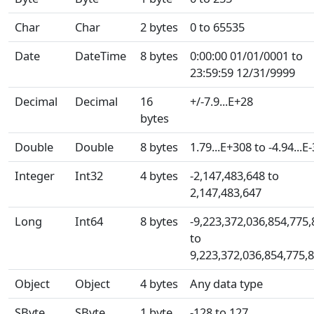
Char
Char
2 bytes
0 to 65535
Date
DateTime
8 bytes
0:00:00 01/01/0001 to
23:59:59 12/31/9999
Decimal
Decimal
16
+/-7.9...E+28
bytes
Double
Double
8 bytes
1.79...E+308 to -4.94...E
Integer
Int32
4 bytes
-2,147,483,648 to
2,147,483,647
Long
Int64
8 bytes
-9,223,372,036,854,775,
to
9,223,372,036,854,775,
Object
Object
4 bytes
Any data type
SByte
SByte
1 byte
-128 to 127