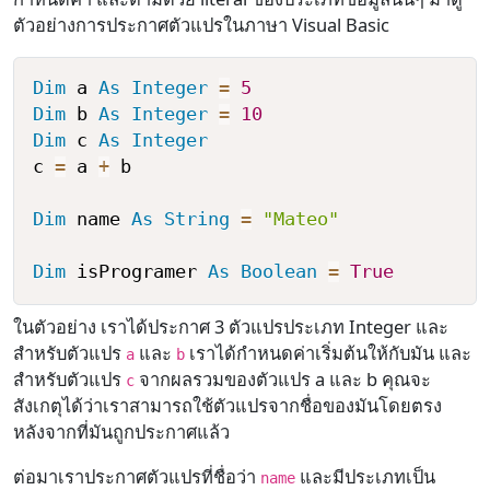
ตัวอย่างการประกาศตัวแปรในภาษา Visual Basic
Dim
 a 
As
Integer
=
5
Dim
 b 
As
Integer
=
10
Dim
 c 
As
Integer
c 
=
 a 
+
 b

Dim
 name 
As
String
=
"Mateo"
Dim
 isProgramer 
As
Boolean
=
True
ในตัวอย่าง เราได้ประกาศ 3 ตัวแปรประเภท Integer และ
สำหรับตัวแปร
และ
เราได้กำหนดค่าเริ่มต้นให้กับมัน และ
a
b
สำหรับตัวแปร
จากผลรวมของตัวแปร a และ b คุณจะ
c
สังเกตุได้ว่าเราสามารถใช้ตัวแปรจากชื่อของมันโดยตรง
หลังจากที่มันถูกประกาศแล้ว
ต่อมาเราประกาศตัวแปรที่ชื่อว่า
และมีประเภทเป็น
name