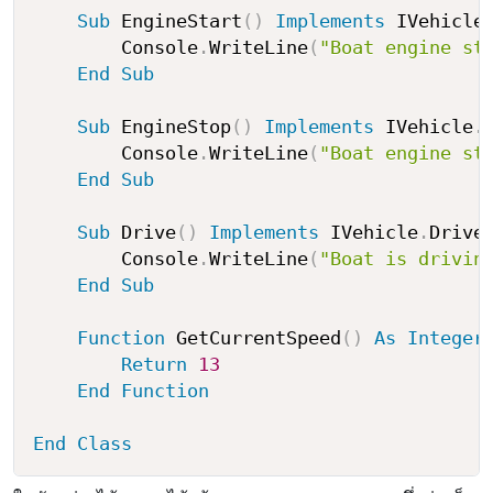
Sub
 EngineStart
(
)
Implements
 IVehicle
        Console
.
WriteLine
(
"Boat engine st
End
Sub
Sub
 EngineStop
(
)
Implements
 IVehicle
.
        Console
.
WriteLine
(
"Boat engine st
End
Sub
Sub
 Drive
(
)
Implements
 IVehicle
.
Drive

        Console
.
WriteLine
(
"Boat is drivin
End
Sub
Function
 GetCurrentSpeed
(
)
As
Integer
Return
13
End
Function
End
Class