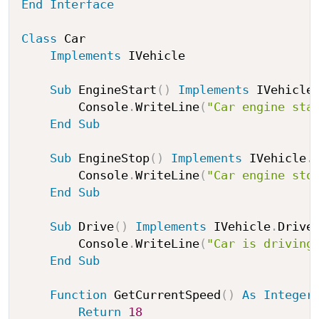
End
Interface
Class
 Car

Implements
 IVehicle

Sub
 EngineStart
(
)
Implements
 IVehicle
        Console
.
WriteLine
(
"Car engine sta
End
Sub
Sub
 EngineStop
(
)
Implements
 IVehicle
.
        Console
.
WriteLine
(
"Car engine sto
End
Sub
Sub
 Drive
(
)
Implements
 IVehicle
.
Drive

        Console
.
WriteLine
(
"Car is driving
End
Sub
Function
 GetCurrentSpeed
(
)
As
Integer
Return
18