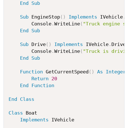
End
Sub
Sub
 EngineStop
(
)
Implements
 IVehicle
.
        Console
.
WriteLine
(
"Truck engine s
End
Sub
Sub
 Drive
(
)
Implements
 IVehicle
.
Drive

        Console
.
WriteLine
(
"Truck is drivi
End
Sub
Function
 GetCurrentSpeed
(
)
As
Integer
Return
20
End
Function
End
Class
Class
 Boat

Implements
 IVehicle
