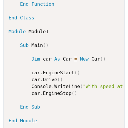
End
Function
End
Class
Module
 Module1

Sub
 Main
(
)
Dim
 car 
As
 Car 
=
New
 Car
(
)
        car
.
EngineStart
(
)
        car
.
Drive
(
)
        Console
.
WriteLine
(
"With speed at 
        car
.
EngineStop
(
)
End
Sub
End
Module