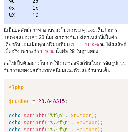
%u      28

%x      1c

นี่เป็นผลลัพธ์การทำงานของโปรแกรม คุณจะเห็นว่าการ
แสดงผลของเลข 28 นั้นแตกต่างกัน แต่ค่าเหล่านี้เป็นค่า
เดียวกัน เช่นเมื่อคุณเปรียบเทียบ
จะได้ผลลัพธ์
28 == 11100b
เป็นจริง เพราะว่า
นั้นคือ 28 ในฐานสอง
11100b
ต่อไปเป็นตัวอย่างในการใช้งานของฟังก์ชันในการจัดรูปแบบ
กับการแสดงผลตัวเลขทศนิยมและตัวเลขจำนวนเต็ม
<?php
$number
=
28.848315
;
echo
sprintf
(
"%f\n"
,
$number
)
;
echo
sprintf
(
"%.2f\n"
,
$number
)
;
echo
sprintf
(
"%.4f\n"
,
$number
)
;